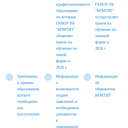
профессионального
ГАПОУ РБ
образования
"БРМТИТ"
по которым
осуществляет
ГАПОУ РБ
прием на
"БРМТИТ"
обучение по
объявляет
заочной
прием на
форме в
обучение по
2026 г.
очной
форме в
2026 г.
Требования
Информация
Информация
к уровню
о
об
образования,
возможности
общежитии
которое
подачи
БРМТИТ
необходимо
заявлений и
для
необходимых
поступления.
документов
в
электронной