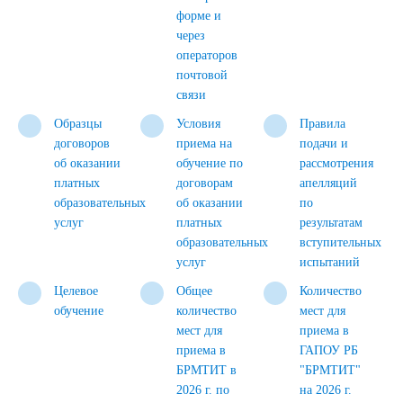
форме и
через
операторов
почтовой
связи
Образцы
Условия
Правила
договоров
приема на
подачи и
об оказании
обучение по
рассмотрения
платных
договорам
апелляций
образовательных
об оказании
по
услуг
платных
результатам
образовательных
вступительных
услуг
испытаний
Целевое
Общее
Количество
обучение
количество
мест для
мест для
приема в
приема в
ГАПОУ РБ
БРМТИТ в
"БРМТИТ"
2026 г. по
на 2026 г.