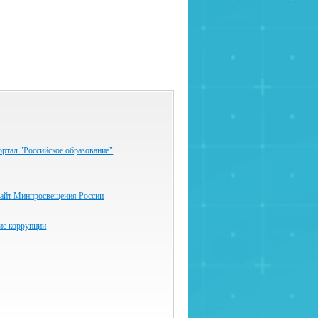
ртал "Российское образование"
айт Минпросвещения России
ие коррупции