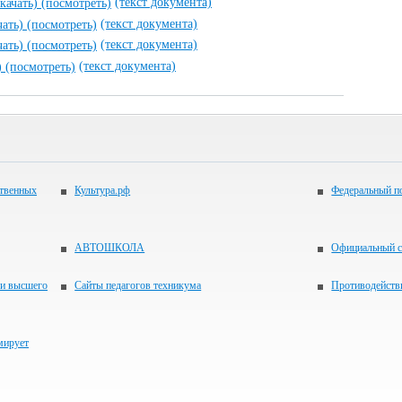
(текст документа)
скачать)
(посмотреть)
(текст документа)
чать)
(посмотреть)
(текст документа)
чать)
(посмотреть)
(текст документа)
)
(посмотреть)
ственных
Культура.рф
Федеральный по
АВТОШКОЛА
Официальный с
 и высшего
Сайты педагогов техникума
Противодейств
мирует