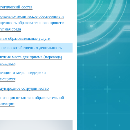
гогический состав
риально-техническое обеспечение и
щенность образовательного процесса.
упная среда
ные образовательные услуги
нсово-хозяйственная деятельность
нтные места для приема (перевода)
чающихся
пендии и меры поддержки
чающихся
ународное сотрудничество
низация питания в образовательной
анизации