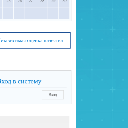
25
26
27
28
29
30
езависимая оценка качества
Вход в систему
Вход