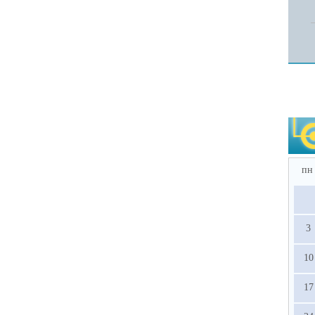
пн
3
10
17