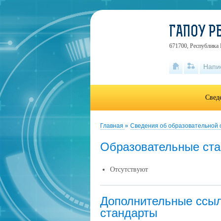
ГАПОУ Р
671700, Республика 
Напи
Свед
Главная
»
Сведения об образовательной
Образовательные ста
Отсутствуют
Дополнительные ссыл
стандарты