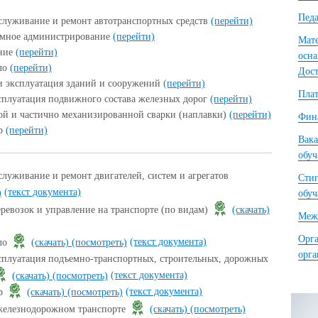
Педа
служивание и ремонт автотранспортных средств
(перейти)
емное администрирование
(перейти)
Мате
ение
(перейти)
осна
ло
(перейти)
Дост
и эксплуатация зданий и сооружений
(перейти)
Плат
сплуатация подвижного состава железных дорог
(перейти)
й и частично механизированной сварки (наплавки)
(перейти)
Фина
ер
(перейти)
Вака
обу
луживание и ремонт двигателей, систем и агрегатов
Сти
(текст документа)
)
обу
евозок и управление на транспорте (по видам)
(скачать)
Межд
Орга
(текст документа)
ло
(скачать)
(посмотреть)
орг
сплуатация подъемно-транспортных, строительных, дорожных
(текст документа)
(скачать)
(посмотреть)
(текст документа)
ер
(скачать)
(посмотреть)
железнодорожном транспорте
(скачать)
(посмотреть)