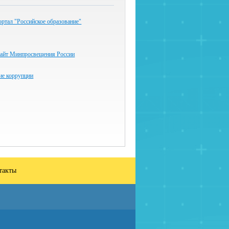
ртал "Российское образование"
айт Минпросвещения России
ие коррупции
такты