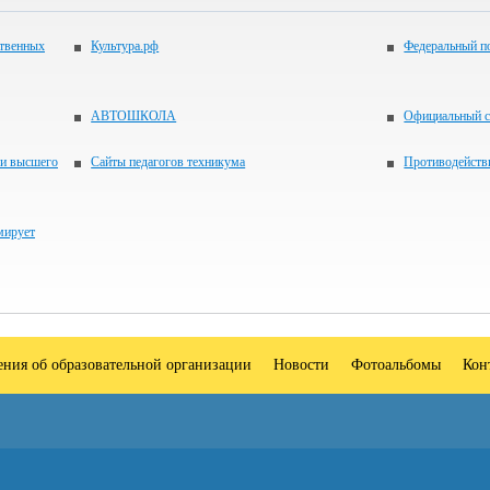
ственных
Культура.рф
Федеральный по
АВТОШКОЛА
Официальный с
 и высшего
Сайты педагогов техникума
Противодейств
мирует
ения об образовательной организации
Новости
Фотоальбомы
Кон