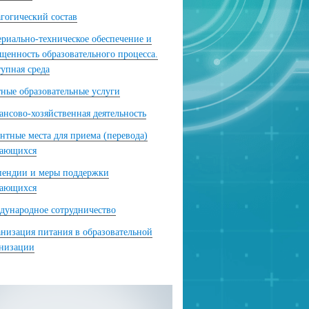
гогический состав
риально-техническое обеспечение и
щенность образовательного процесса.
упная среда
ные образовательные услуги
нсово-хозяйственная деятельность
нтные места для приема (перевода)
чающихся
пендии и меры поддержки
чающихся
ународное сотрудничество
низация питания в образовательной
анизации