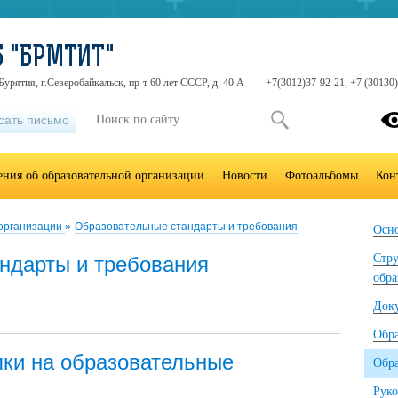
Б "БРМТИТ"
Бурятия, г.Северобайкальск, пр-т 60 лет СССР, д. 40 А
+7(3012)37-92-21, +7 (30130)
сать письмо
ения об образовательной организации
Новости
Фотоальбомы
Кон
 организации
»
Образовательные стандарты и требования
Осно
Стру
ндарты и требования
обра
Док
Обр
ки на образовательные
Обра
Руко