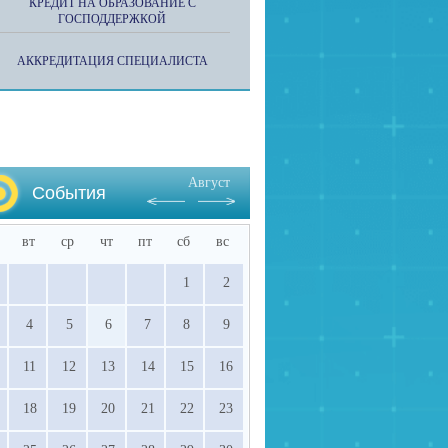
КРЕДИТ НА ОБРАЗОВАНИЕ С
ГОСПОДДЕРЖКОЙ
АККРЕДИТАЦИЯ СПЕЦИАЛИСТА
Август
События
вт
ср
чт
пт
сб
вс
1
2
4
5
6
7
8
9
11
12
13
14
15
16
18
19
20
21
22
23