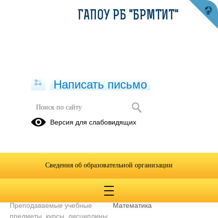
ГАПОУ РБ "БРМТИТ"
Написать письмо
Преподаватель
Версия для слабовидящих
Васильева
Светлана
Иосифовна
Сведения об образовательной организации
Телефон
899836372192
Уровень образования
Высшее
Преподаваемые учебные
Математика
предметы, курсы, дисциплины